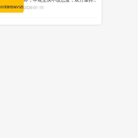
不下，战火升级！
2026-01-15