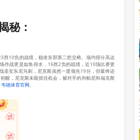
大揭秘：
3胜10负的战绩，稳坐东部第二把交椅。场均得分高达
。主场作战更是如鱼得水，16胜2负的战绩，近10场比赛更
战圣安东尼马刺，尼克斯虽然一度领先19分，但最终还
如梦初醒，尼克斯未能抓住机会，被对手的尚帕尼和福克斯
，
韦德体育官网
。