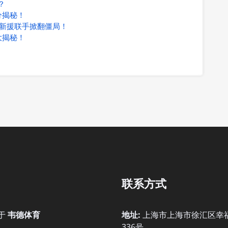
？
分揭秘！
新援联手掀翻僵局！
大揭秘！
联系方式
于
韦德体育
地址:
上海市上海市徐汇区幸
336号