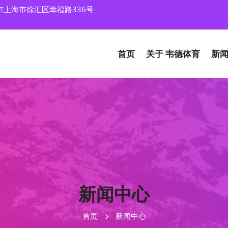
市上海市徐汇区幸福路336号
首页
关于
韦德体育
新
新闻中心
首页
新闻中心