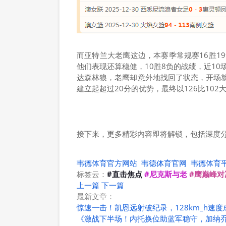
而亚特兰大老鹰这边，本赛季常规赛16胜1
他们表现还算稳健，10胜8负的战绩，近1
达森林狼，老鹰却意外地找回了状态，开场
建立起超过20分的优势，最终以126比10
接下来，更多精彩内容即将解锁，包括深度
韦德体育官方网站
韦德体育官网
韦德体育
标签云：
#直击焦点
#尼克斯与老
#鹰巅峰对
上一篇
下一篇
最新文章：
惊速一击！凯恩远射破纪录，128km_h速
《激战下半场！内托换位助蓝军稳守，加纳