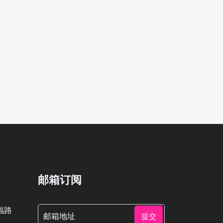
邮箱订阅
福路
提交