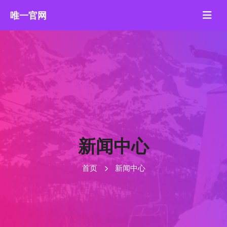
新闻中心
首页
新闻中心