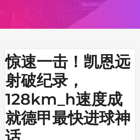
惊速一击！凯恩远
射破纪录，
128km_h速度成
就德甲最快进球神
话