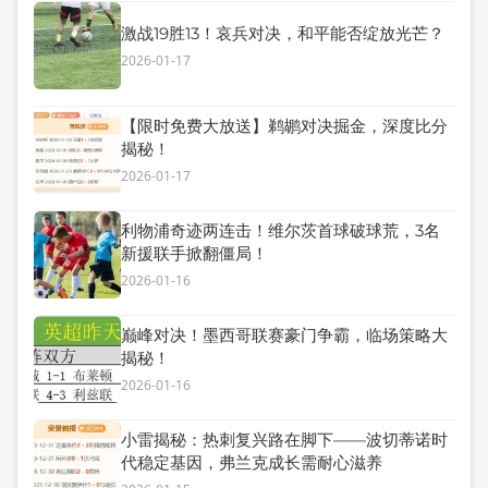
激战19胜13！哀兵对决，和平能否绽放光芒？
2026-01-17
【限时免费大放送】鹈鹕对决掘金，深度比分
揭秘！
2026-01-17
利物浦奇迹两连击！维尔茨首球破球荒，3名
新援联手掀翻僵局！
2026-01-16
巅峰对决！墨西哥联赛豪门争霸，临场策略大
揭秘！
2026-01-16
小雷揭秘：热刺复兴路在脚下——波切蒂诺时
代稳定基因，弗兰克成长需耐心滋养