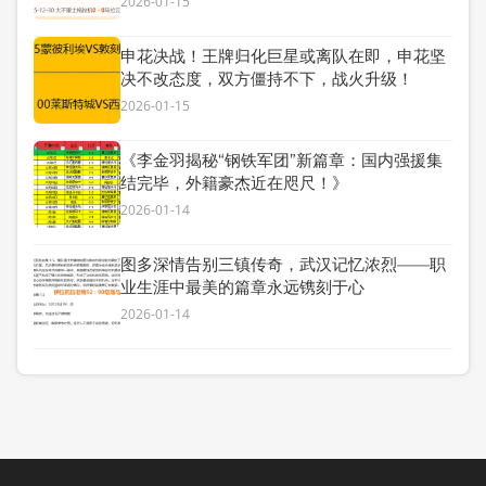
2026-01-15
申花决战！王牌归化巨星或离队在即，申花坚
决不改态度，双方僵持不下，战火升级！
2026-01-15
《李金羽揭秘“钢铁军团”新篇章：国内强援集
结完毕，外籍豪杰近在咫尺！》
2026-01-14
图多深情告别三镇传奇，武汉记忆浓烈——职
业生涯中最美的篇章永远镌刻于心
2026-01-14