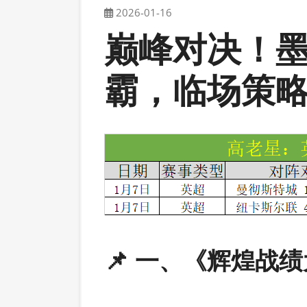
2026-01-16
巅峰对决！
霸，临场策
📌 一、《辉煌战