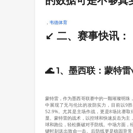
的数据可是不够真
，
韦德体育
↙️ 二、赛事快讯：
🌊 1、墨西联：蒙特雷
蒙特雷，作为墨西哥联赛中的一颗璀璨明珠
中展现了无与伦比的攻防实力，目前以9胜
52.9%。尤其是主场作战，更是8场比赛
显。蒙特雷的战术，以控球和快速反击为主
球和跑位，轻松撕破对手防线。中场方面，
键时刻送出致命一击。后防线更是稳固异常