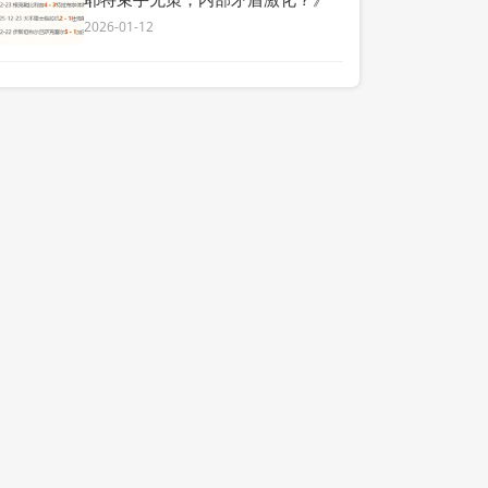
2026-01-12