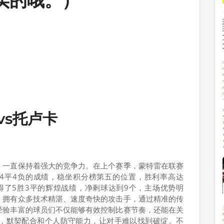
实的哦。）
vs托卢卡
，一直保持着强大的竞争力。在上个赛季，蒙特雷在联赛
4平4负的成绩，稳坐积分榜第五的位置，胜利率高达
取得了5胜3平的辉煌战绩，净剩球达到9个，主场优势明
，拥有众多技术精湛、速度奇快的攻击手，通过精准的传
经验丰富的球员们不仅能够有效控制比赛节奏，还能在关
，默契配合和个人防守能力，让对手难以找到破绽。不