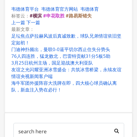
韦德体育平台
韦德体育官方网站
韦德体育
标签云：
#横滨
#申花取胜
#路易斯错失
上一篇
下一篇
最新文章：
足坛焦点萨拉赫风波后真诚致歉，球队兄弟情谊依旧坚
定如初！
门迪神扑频出，曼联0-0逼平切尔西止住失分势头
76人四连胜，猛龙败北，巴雷特贡献31分5板5助
3月25日杭州主场，国足迎战澳大利亚队
友谊之光闪耀亚洲冰雪盛会：共筑冰雪桥梁，永续友谊
情谊央视新闻客户端
海牛军团外援阵容大洗牌在即，四大核心球员确认离
队，新血注入势在必行！