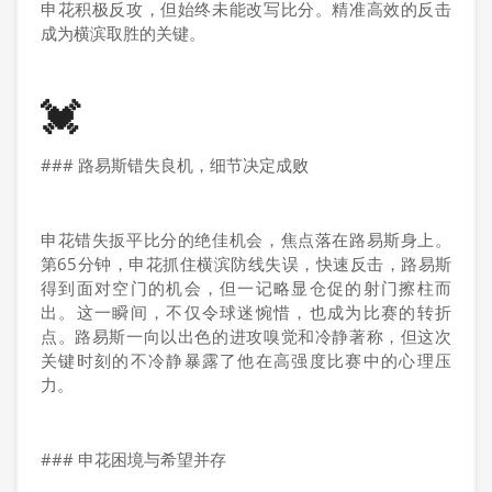
申花积极反攻，但始终未能改写比分。精准高效的反击
成为横滨取胜的关键。
💓
### 路易斯错失良机，细节决定成败
申花错失扳平比分的绝佳机会，焦点落在路易斯身上。
第65分钟，申花抓住横滨防线失误，快速反击，路易斯
得到面对空门的机会，但一记略显仓促的射门擦柱而
出。这一瞬间，不仅令球迷惋惜，也成为比赛的转折
点。路易斯一向以出色的进攻嗅觉和冷静著称，但这次
关键时刻的不冷静暴露了他在高强度比赛中的心理压
力。
### 申花困境与希望并存