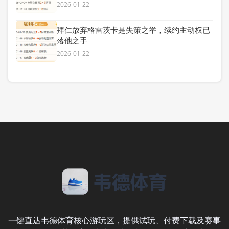
2026-01-22
拜仁放弃格雷茨卡是失策之举，续约主动权已
落他之手
2026-01-22
一键直达韦德体育核心游玩区，提供试玩、付费下载及赛事