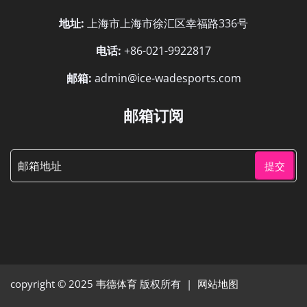
地址:
上海市上海市徐汇区幸福路336号
电话:
+86-021-9922817
邮箱:
admin@ice-wadesports.com
邮箱订阅
提交
copyright © 2025
韦德体育
版权所有 |
网站地图