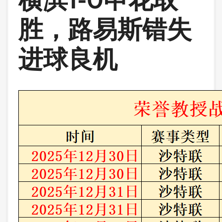
胜，路易斯错失
进球良机