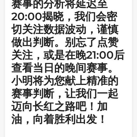
赛事的分析将延迟至
20:00揭晓，我们会密
切关注数据波动，谨慎
做出判断。别忘了点赞
关注，或是在晚21:00后
查看当日的晚间赛事。
小明将为您献上精准的
赛事判断，让我们一起
迈向长红之路吧！加
油，向着胜利出发！