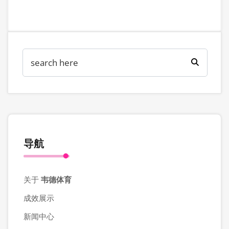
导航
关于
韦德体育
成效展示
新闻中心