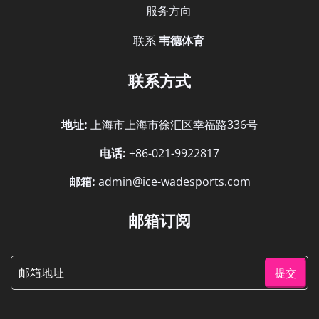
服务方向
联系
韦德体育
联系方式
地址:
上海市上海市徐汇区幸福路336号
电话:
+86-021-9922817
邮箱:
admin@ice-wadesports.com
邮箱订阅
提交