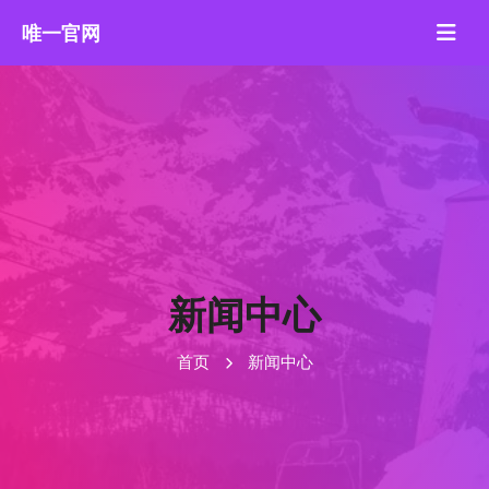
新闻中心
首页
新闻中心