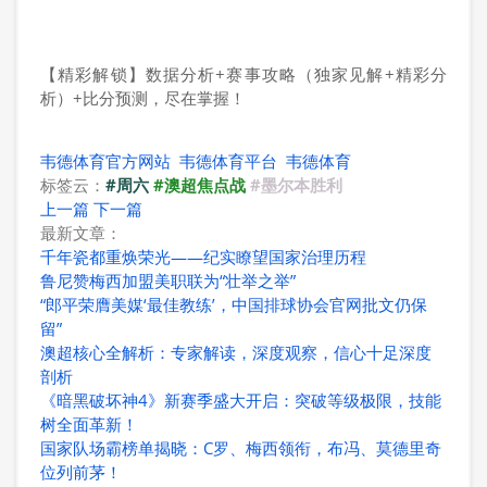
【精彩解锁】数据分析+赛事攻略（独家见解+精彩分
析）+比分预测，尽在掌握！
韦德体育官方网站
韦德体育平台
韦德体育
标签云：
#周六
#澳超焦点战
#墨尔本胜利
上一篇
下一篇
最新文章：
千年瓷都重焕荣光——纪实瞭望国家治理历程
鲁尼赞梅西加盟美职联为“壮举之举”
“郎平荣膺美媒‘最佳教练’，中国排球协会官网批文仍保
留”
澳超核心全解析：专家解读，深度观察，信心十足深度
剖析
《暗黑破坏神4》新赛季盛大开启：突破等级极限，技能
树全面革新！
国家队场霸榜单揭晓：C罗、梅西领衔，布冯、莫德里奇
位列前茅！