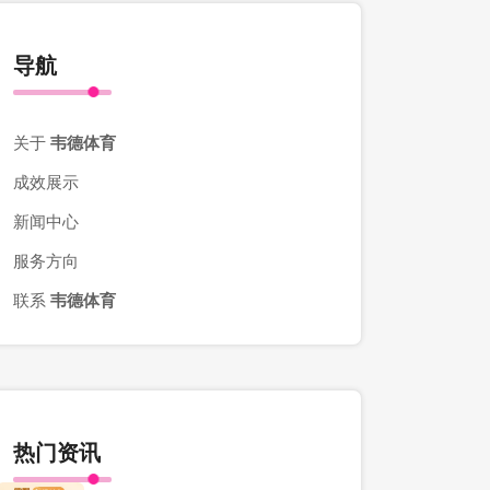
导航
关于
韦德体育
成效展示
新闻中心
服务方向
联系
韦德体育
热门资讯