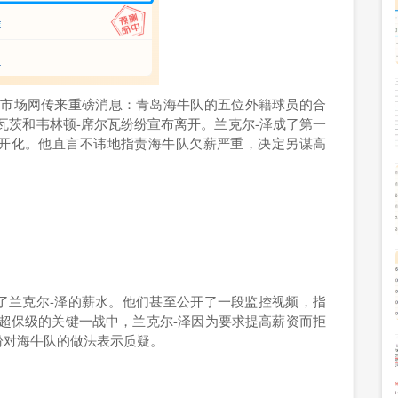
转市场网传来重磅消息：青岛海牛队的五位外籍球员的合
瓦茨和韦林顿-席尔瓦纷纷宣布离开。兰克尔-泽成了第一
开化。他直言不讳地指责海牛队欠薪严重，决定另谋高
了兰克尔-泽的薪水。他们甚至公开了一段监控视频，指
超保级的关键一战中，兰克尔-泽因为要求提高薪资而拒
纷对海牛队的做法表示质疑。