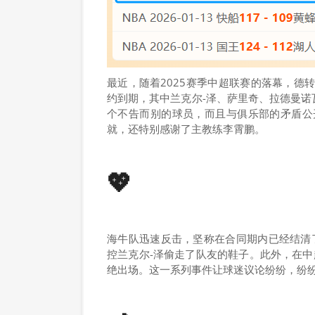
最近，随着2025赛季中超联赛的落幕，德
约到期，其中兰克尔-泽、萨里奇、拉德曼诺
个不告而别的球员，而且与俱乐部的矛盾公
就，还特别感谢了主教练李霄鹏。
💖
海牛队迅速反击，坚称在合同期内已经结清
控兰克尔-泽偷走了队友的鞋子。此外，在中
绝出场。这一系列事件让球迷议论纷纷，纷