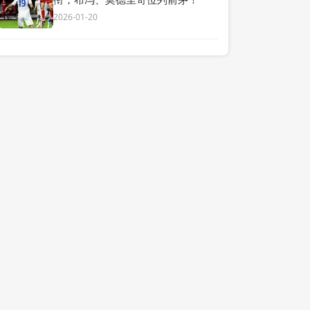
2026-01-20