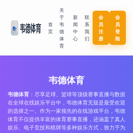
关
于
新
联
会
会
首
韦
闻
系
员
员
页
德
中
我
注
登
体
心
们
册
陆
育
韦德体育
韦德体育
：尽享足球、篮球等顶级赛事直播与数据
在全球在线娱乐平台中，韦德体育无疑是最受欢迎
的选择之一。作为一家领先的在线游戏平台，韦德
体育不仅提供丰富的体育赛事直播，还涵盖了真人
娱乐、电子竞技和棋牌等多种娱乐方式，致力于为