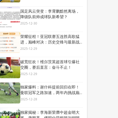
国足风云突变：李霄鹏黯然离场，
降级队前帅成球队新希望？
2025-12-30
荣耀征程！亚冠联赛五连胜高歌猛
进，巅峰对决：历史交锋与最新战
况的巅峰较量
2025-12-29
破荒狂欢！维尔茨英超首球引爆社
交圈，赛后直言：奋斗不止！
2025-12-29
独家爆料：谢什科提前回归在即！
曼联冠军之路加速，两年内挑战巅
峰！
2025-12-28
独家揭秘：李海新荣膺中超金哨大
奖，唐顺齐、傅明分获银哨与铜哨