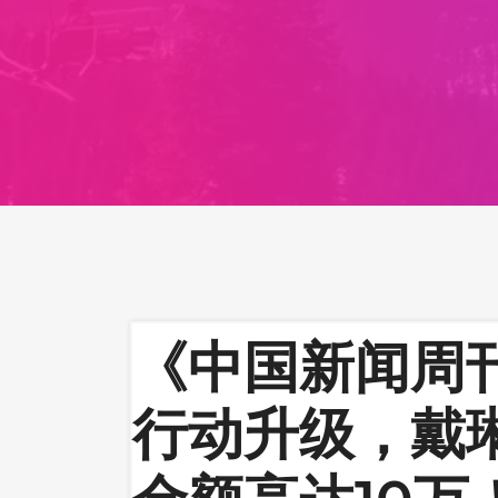
《中国新闻周
行动升级，戴