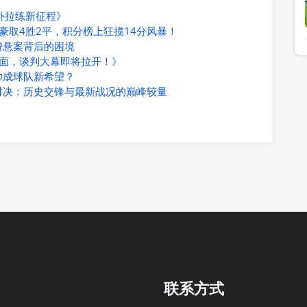
外拉练新征程》
豪取4胜2平，积分榜上狂揽14分风暴！
费悬案背后的困境
会面，谈判大幕即将拉开！》
帅成球队新希望？
对决：历史交锋与最新战况的巅峰较量
联系方式