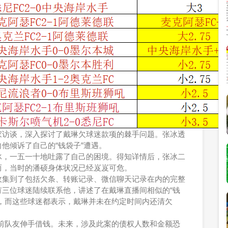
家访谈，深入探讨了戴琳欠球迷款项的棘手问题。张冰透
他倾诉了自己的“钱袋子”遭遇。
冰，一五一十地吐露了自己的困境。得知详情后，张冰二
而，当时的潘硕身体状况已经岌岌可危。
收集到了包括欠条、转账记录、微信聊天记录在内的完整
三位球迷陆续联系他，讲述了在戴琳直播间相似的“钱
，而这些球迷都表示，戴琳并未在约定时间内还清欠
前队友伸手借钱。未来，涉及此案的债权人数和金额恐