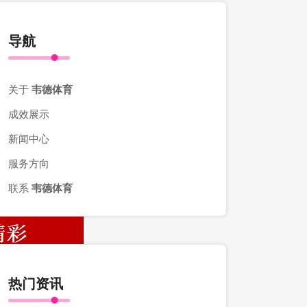
导航
关于
韦德体育
成效展示
新闻中心
服务方向
联系
韦德体育
热门资讯