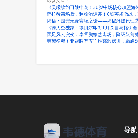
最新文章：
《吴曦续约再战申花！36岁中场核心加盟海
萨拉赫离场后，利物浦逆袭！6场英超激战，
揭秘：国安无缘赛场之谜——揭秘外援代理
《德天空独家：埃贝尔即将1月亲自与格伊
国足风云突变：李霄鹏黯然离场，降级队前
荣耀征程！亚冠联赛五连胜高歌猛进，巅峰
导航