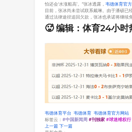
怕还会‘水涨船高’。”张冰透露，
韦德体育官方
目前，张冰尚未尝试联系戴琳。由于潘硕已
通过法律途径追回欠款，张冰也承诺将继续
🥵 编辑：体育24小时
韦德体育平台
韦德体育
韦德体育官方网站
标签云：
#中国新闻周
#刊独家
#球迷维权行
上一篇
下一篇