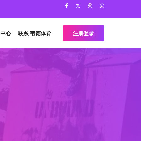
闻中心
联系
韦德体育
注册登录