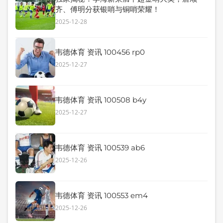
齐、傅明分获银哨与铜哨荣耀！
2025-12-28
韦德体育 资讯 100456 rp0
2025-12-27
韦德体育 资讯 100508 b4y
2025-12-27
韦德体育 资讯 100539 ab6
2025-12-26
韦德体育 资讯 100553 em4
2025-12-26