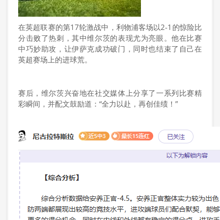
在英超联赛的第17轮激战中，利物浦客场以2-1的惊险比
分击败了热刺，其中维尔茨的表现尤为亮眼。他在比赛
中巧妙助攻，让伊萨克成功破门，同时也结束了自己在
英超赛场上的进球荒。
赛后，维尔茨兴奋地在社交媒体上分享了一系列比赛精
彩瞬间，并配文鼓励道：“全力以赴，再创佳绩！”