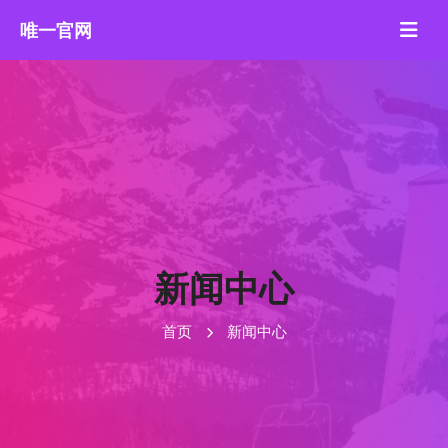
新闻中心
首页
新闻中心