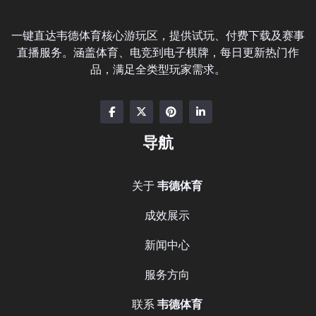
一键直达韦德体育核心游玩区，提供试玩、付费下载及赛事
直播服务。涵盖体育、电竞到电子棋牌，每日更新热门作
品，满足全类型玩家需求。
导航
关于
韦德体育
成效展示
新闻中心
服务方向
联系
韦德体育