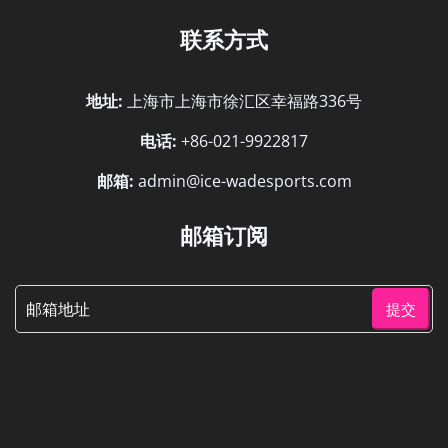
联系方式
地址:
上海市上海市徐汇区幸福路336号
电话:
+86-021-9922817
邮箱:
admin@ice-wadesports.com
邮箱订阅
提交