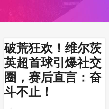
破荒狂欢！维尔茨
英超首球引爆社交
圈，赛后直言：奋
斗不止！