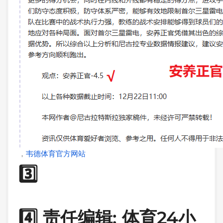
，
韦德体育官方网站
3️⃣
4️⃣ 责任编辑: 体育24小