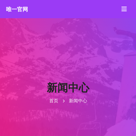
新闻中心
首页
新闻中心