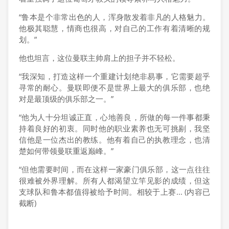
“鲁本是个非常出色的人，浑身散发着非凡的人格魅力。
他极其聪慧，情商也很高，对自己的工作有着清晰的规
划。”
他也坦言，这位曼联主帅肩上的担子并不轻松。
“我深知，打造这样一个重建计划绝非易事，它需要超乎
寻常的耐心。曼联即便不是世界上最大的俱乐部，也绝
对是最顶级的俱乐部之一。”
“他为人十分坦诚正直，心地善良，所做的每一件事都秉
持着良好的初衷。同时他的职业素养也无可挑剔，我坚
信他是一位杰出的教练。他有着自己的执教理念，也清
楚如何带领曼联重返巅峰。”
“但他需要时间，而在这样一家豪门俱乐部，这一点往往
很难被外界理解。所有人都渴望立竿见影的成绩，但这
支球队和鲁本都值得被给予时间。相较于上赛... (内容已
截断)