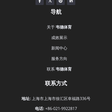
导航
关于
韦德体育
成效展示
新闻中心
服务方向
联系
韦德体育
联系方式
地址:
上海市上海市徐汇区幸福路336号
电话:
+86-021-9922817