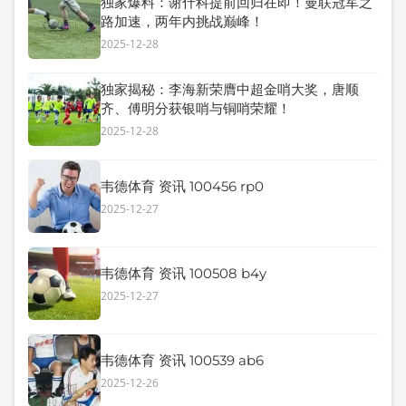
独家爆料：谢什科提前回归在即！曼联冠军之
路加速，两年内挑战巅峰！
2025-12-28
独家揭秘：李海新荣膺中超金哨大奖，唐顺
齐、傅明分获银哨与铜哨荣耀！
2025-12-28
韦德体育 资讯 100456 rp0
2025-12-27
韦德体育 资讯 100508 b4y
2025-12-27
韦德体育 资讯 100539 ab6
2025-12-26