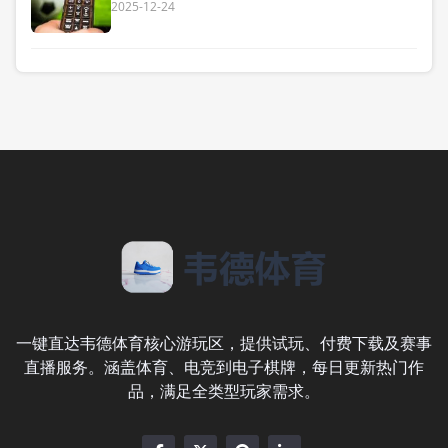
2025-12-24
一键直达韦德体育核心游玩区，提供试玩、付费下载及赛事
直播服务。涵盖体育、电竞到电子棋牌，每日更新热门作
品，满足全类型玩家需求。