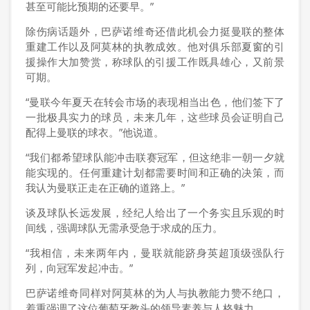
甚至可能比预期的还要早。”
除伤病话题外，巴萨诺维奇还借此机会力挺曼联的整体
重建工作以及阿莫林的执教成效。他对俱乐部夏窗的引
援操作大加赞赏，称球队的引援工作既具雄心，又前景
可期。
“曼联今年夏天在转会市场的表现相当出色，他们签下了
一批极具实力的球员，未来几年，这些球员会证明自己
配得上曼联的球衣。”他说道。
“我们都希望球队能冲击联赛冠军，但这绝非一朝一夕就
能实现的。任何重建计划都需要时间和正确的决策，而
我认为曼联正走在正确的道路上。”
谈及球队长远发展，经纪人给出了一个务实且乐观的时
间线，强调球队无需承受急于求成的压力。
“我相信，未来两年内，曼联就能跻身英超顶级强队行
列，向冠军发起冲击。”
巴萨诺维奇同样对阿莫林的为人与执教能力赞不绝口，
着重强调了这位葡萄牙教头的领导素养与人格魅力。