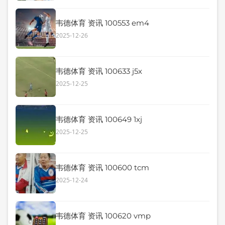
韦德体育 资讯 100553 em4
2025-12-26
韦德体育 资讯 100633 j5x
2025-12-25
韦德体育 资讯 100649 1xj
2025-12-25
韦德体育 资讯 100600 tcm
2025-12-24
韦德体育 资讯 100620 vmp