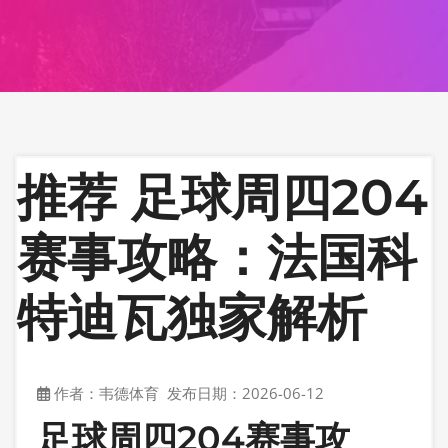
推荐 足球周四204
赛事攻略：法国科
特迪瓦独家解析
作者：韦德体育 发布日期：2026-06-12
足球周四204赛事攻