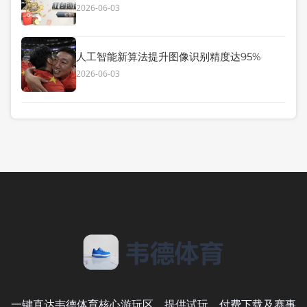
2026-06-03
人工智能新算法提升图像识别精度达95%
2026-06-03
一键直达韦德体育核心游玩区，提供试玩、付费下载及赛事