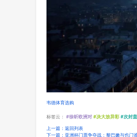
韦德体育选购
标签云：
#徐昕欧洲对
#决大放异彩
#次封
上一篇：返回列表
下一篇：亚洲杯门票争夺战：黎巴嫩与也门