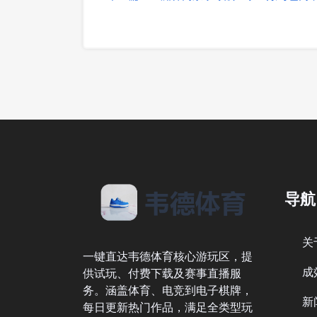
导航
关
一键直达韦德体育核心游玩区，提
成
供试玩、付费下载及赛事直播服
务。涵盖体育、电竞到电子棋牌，
新
每日更新热门作品，满足全类型玩