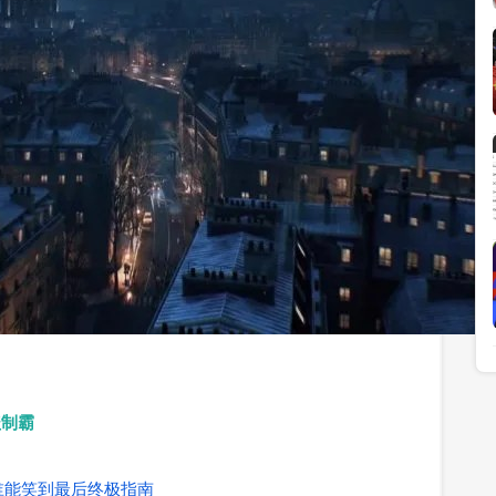
盖制霸
谁能笑到最后终极指南