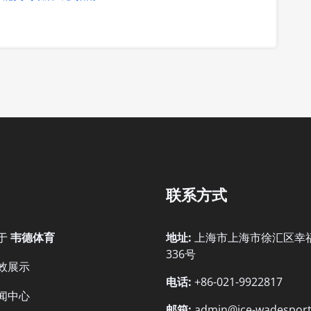
联系方式
于
韦德体育
地址:
上海市上海市徐汇区幸
336号
效展示
电话:
+86-021-9922817
闻中心
邮箱:
admin@ice-wadespor