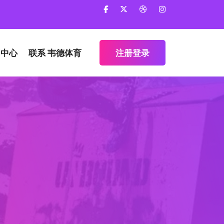
闻中心
联系
韦德体育
注册登录