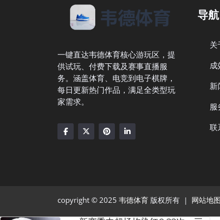
导航
关
一键直达韦德体育核心游玩区，提
成
供试玩、付费下载及赛事直播服
务。涵盖体育、电竞到电子棋牌，
新
每日更新热门作品，满足全类型玩
家需求。
服
联
copyright © 2025
韦德体育
版权所有 |
网站地