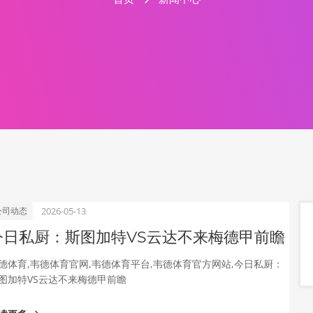
2026-05-13
公司动态
今日私厨：斯图加特VS云达不来梅德甲前瞻
德体育,韦德体育官网,韦德体育平台,韦德体育官方网站,今日私厨：
图加特VS云达不来梅德甲前瞻