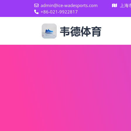
admin@ice-wadesports.com
上海
+86-021-9922817