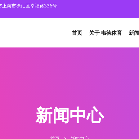
市上海市徐汇区幸福路336号
首页
关于
韦德体育
新
新闻中心
首页
新闻中心