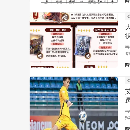
阅
韦
专
阅
韦
赋
阅