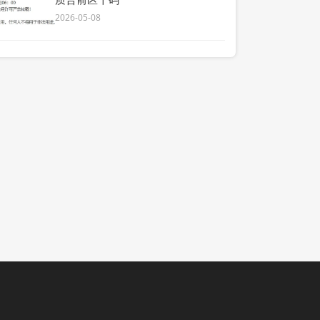
2026-05-08