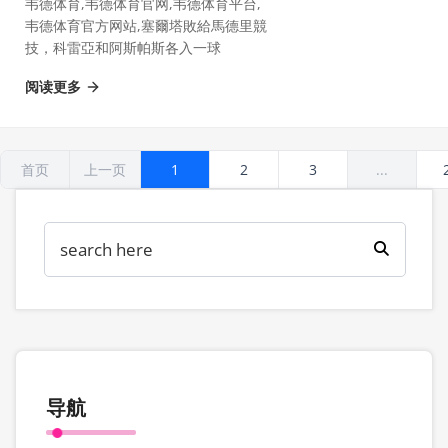
韦德体育,韦德体育官网,韦德体育平台,
韦德体育官方网站,塞爾塔敗給馬德里競
技，科雷亞和阿斯帕斯各入一球
阅读更多
首页
上一页
1
2
3
...
导航