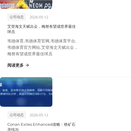
2026-05-12
公司动态
艾登海文天赋出众，梅努有望成世界最佳
球员
韦德体育,韦德体育官网,韦德体育平台,
韦德体育官方网站,艾登海文天赋出众，
梅努有望成世界最佳球员
阅读更多
2026-05-12
公司动态
Conan Exiles Enhanced攻略：铁矿石
寻找与