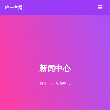
新闻中心
首页
新闻中心