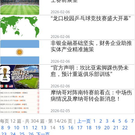
士赛前展望
2026-02-06
“龙口校园乒乓球竞技赛盛大开幕”
2026-02-06
非银金融基础坚实，财务企业助推
实体产业精准施策
2026-02-06
“官方声明：坎比亚索脚踝伤势未
愈，预计重返俱乐部训练”
2026-02-06
摩纳哥对阵南特赛前看点：中场伤
病情况及摩纳哥转会新消息！
2026-02-05
每页 12 篇 · 共 304 篇 · 第 14/26 页 |
上一页
1
2
3
4
5
6
7
8
9
10
11
12
13
14
15
16
17
18
19
20
21
22
23
24
25
26
下一页