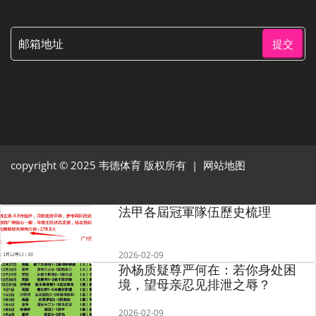
提交
copyright © 2025
韦德体育
版权所有 |
网站地图
法甲各屆冠軍隊伍歷史梳理
2026-02-09
孙杨质疑尊严何在：若你身处困
境，望母亲忍见排泄之辱？
2026-02-09