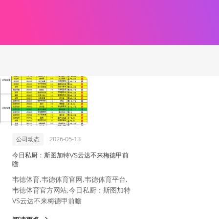
2026-05-13
公司动态
今日私厨：斯图加特VS云达不来梅德甲前
瞻
韦德体育,韦德体育官网,韦德体育平台,
韦德体育官方网站,今日私厨：斯图加特
VS云达不来梅德甲前瞻