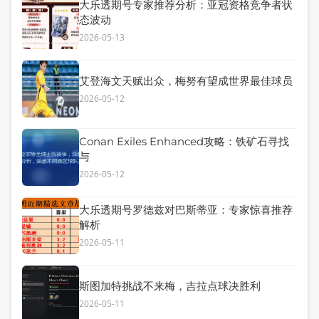
大乐透期号专家推荐分析：亚冠资格竞争者状
态波动
2026-05-13
艾登海文天赋出众，梅努有望成世界最佳球员
2026-05-12
Conan Exiles Enhanced攻略：铁矿石寻找
与
2026-05-12
大乐透期号罗德兹对巴斯蒂亚：专家惊喜推荐
解析
2026-05-11
斯图加特挑战不来梅，吉拉点球决胜利
2026-05-11