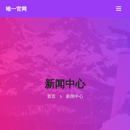
新闻中心
首页
新闻中心