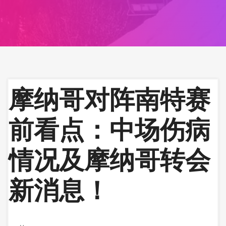
摩纳哥对阵南特赛
前看点：中场伤病
情况及摩纳哥转会
新消息！