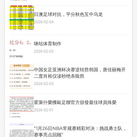
日澳足球对抗，平分秋色互中乌龙
2026-02-04
咪咕体育制作
2026-02-03
中国女足亚洲杯决赛逆转胜韩国，唐佳丽梅开
二度肖裕仪读秒绝杀险胜
2026-02-03
霍萊什榮獲歐足聯官方頒發最佳球員殊榮
2026-02-01
“1月26日NBA常规赛精彩对决：挑战勇士队，
赛事亮点回顾”