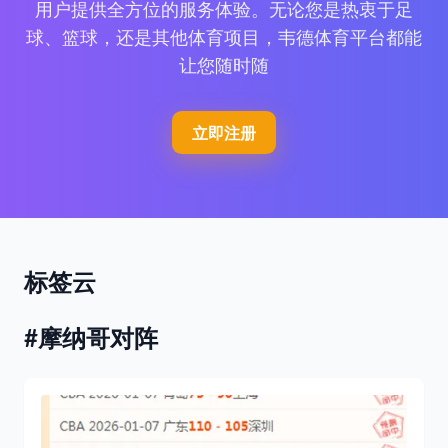
用户提供全方位的服务体验。无论您是热衷于足
球、篮球，还是其他体育项目，韦德体育平台都能
让您随时随
立即注册
标签云
#摩纳哥对阵