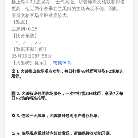
括上轮4-0大胜莫斯，士气高涨。尽管康斯文格联赛排名
更高，但近两个赛季在兰黑姆的主场表现不佳。因此，
康斯文格客场全胜难度较大。
【观点】
兰黑姆+0.25
【比分预测】
1-1、2-1、2-2
【数据更新时间】
05月08日08时58分
【火狐特别提示】，
韦德体育
👹 1. 火狐推出临场观点功能，每日打赏48球币可获取1-2场精选
建议。
🆘 2. 火狐特设包周临场服务，一次性打赏336球币，享受7天每
日1-2场的精准推荐。
🔁 3. 连续三天黑单，火狐将对包周用户进行补单。
📉 4. 临场观点通过站内短信发送，请确保接收功能开启。