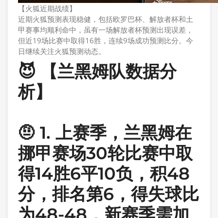
【火狐近期战绩】
近期火狐预测表现稳健，包括欧罗巴杯、解放者杯和土
甲赛事均顺利命中，虽有一场解放者杯预测出现误差，
但近19场比赛中取得16胜，连续9场成功预测比分。今
日继续关注火狐预测动态。
😈 【兰黑姆队数据分
析】
🤨 1. 上赛季，兰黑姆在
挪甲赛场30轮比赛中取
得14胜6平10负，积48
分，排名第6，得失球比
为48-48，新赛季需加