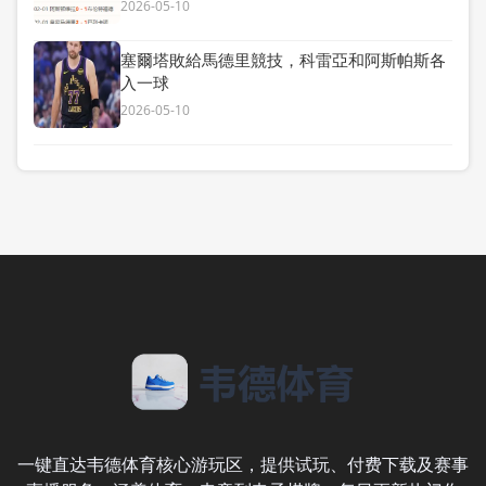
2026-05-10
塞爾塔敗給馬德里競技，科雷亞和阿斯帕斯各
入一球
2026-05-10
一键直达韦德体育核心游玩区，提供试玩、付费下载及赛事