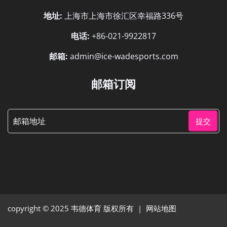
地址:
上海市上海市徐汇区幸福路336号
电话:
+86-021-9922817
邮箱:
admin@ice-wadesports.com
邮箱订阅
提交
copyright © 2025
韦德体育
版权所有 |
网站地图