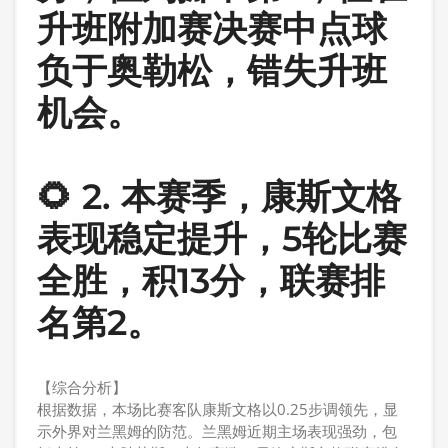
升班附加赛决赛中点球
负于奥勒松，错失升班
机会。
🌻 2. 本赛季，康斯文格
表现稳定提升，5轮比赛
全胜，积13分，联赛排
名第2。
【综合分析】
根据数据，本场比赛客队康斯文格以0.25步调领先，显
示外界对兰黑姆的防范。兰黑姆近期主场表现强劲，包