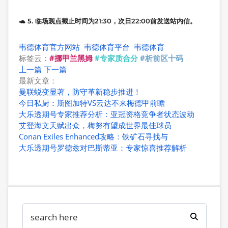
🐢 5. 临场观点截止时间为21:30，次日22:00前发送站内信。
韦德体育官方网站
韦德体育平台
韦德体育
标签云：
#挪甲兰黑姆
#专家质合分
#析前区十码
上一篇
下一篇
最新文章：
曼联蜕变显著，防守革新稳步推进！
今日私厨：斯图加特VS云达不来梅德甲前瞻
大乐透期号专家推荐分析：亚冠资格竞争者状态波动
艾登海文天赋出众，梅努有望成世界最佳球员
Conan Exiles Enhanced攻略：铁矿石寻找与
大乐透期号罗德兹对巴斯蒂亚：专家惊喜推荐解析