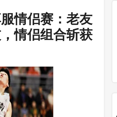
享服情侣赛：老友
技，情侣组合斩获