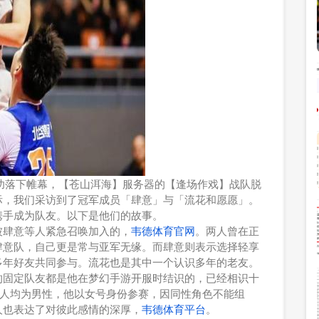
功落下帷幕，【苍山洱海】服务器的【逢场作戏】战队脱
际，我们采访到了冠军成员「肆意」与「流花和愿愿」。
携手成为队友。以下是他们的故事。
被肆意等人紧急召唤加入的，
韦德体育官网
。两人曾在正
肆意队，自己更是常与亚军无缘。而肆意则表示选择轻享
多年好友共同参与。流花也是其中一个认识多年的老友。
的固定队友都是他在梦幻手游开服时结识的，已经相识十
两人均为男性，他以女号身份参赛，因同性角色不能组
人也表达了对彼此感情的深厚，
韦德体育平台
。