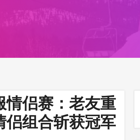
服情侣赛：老友重
情侣组合斩获冠军