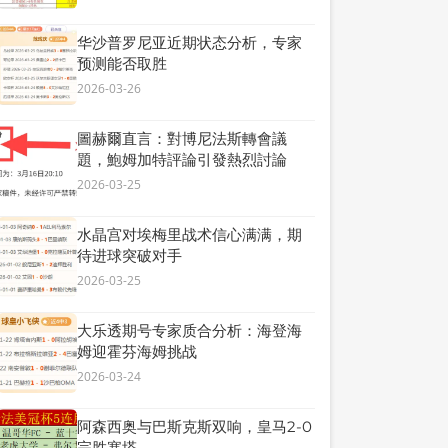
华沙普罗尼亚近期状态分析，专家
预测能否取胜
2026-03-26
圖赫爾直言：對博尼法斯轉會議
題，鮑姆加特評論引發熱烈討論
2026-03-25
水晶宫对埃梅里战术信心满满，期
待进球突破对手
2026-03-25
大乐透期号专家质合分析：海登海
姆迎霍芬海姆挑战
2026-03-24
阿森西奥与巴斯克斯双响，皇马2-0
完胜塞塔