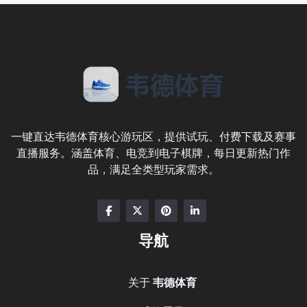
一键直达韦德体育核心游玩区，提供试玩、付费下载及赛事
直播服务。涵盖体育、电竞到电子棋牌，每日更新热门作
品，满足全类型玩家需求。
导航
关于
韦德体育