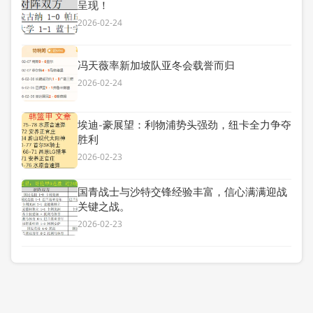
呈现！
2026-02-24
冯天薇率新加坡队亚冬会载誉而归
2026-02-24
埃迪-豪展望：利物浦势头强劲，纽卡全力争夺
胜利
2026-02-23
国青战士与沙特交锋经验丰富，信心满满迎战
关键之战。
2026-02-23