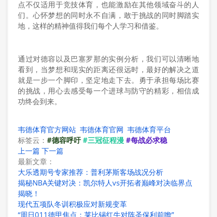
点不仅适用于竞技体育，也能激励在其他领域奋斗的人
们。心怀梦想的同时永不自满，敢于挑战的同时脚踏实
地，这样的精神值得我们每个人学习和借鉴。
通过对德容以及巴塞罗那的实例分析，我们可以清晰地
看到，当梦想和现实的距离还很远时，最好的解决之道
就是一步一个脚印，坚定地走下去。勇于承担每场比赛
的挑战，用心去感受每一个进球与防守的精彩，相信成
功终会到来。
韦德体育官方网站
韦德体育官网
韦德体育平台
标签云：
#德容呼吁
#三冠征程漫
#每战必求稳
上一篇
下一篇
最新文章：
大乐透期号专家推荐：普利茅斯客场战况分析
揭秘NBA关键对决：凯尔特人vs开拓者巅峰对决临界点
揭晓！
现代五项队冬训积极应对新规变革
“周日011德甲焦点：莱比锡红牛对阵圣保利前瞻”