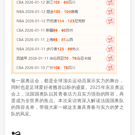
每一届奥运会，都是全球顶尖运动员展示实力的舞台，
同时也是足球爱好者翘首以盼的盛宴。2025年东京奥运
会上，法国国奥队以其青春活力且实力强劲的阵容，再
度成为全世界的焦点。本次采访将深入解读法国国奥队
的阵容名单，带领大家一睹这支兼具青春与实力的梦之
队的风采。