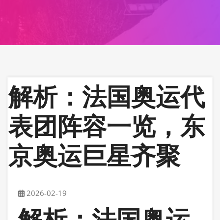
解析：法国奥运代
表团阵容一览，东
京奥运巨星齐聚
2026-02-19
解析：法国奥运