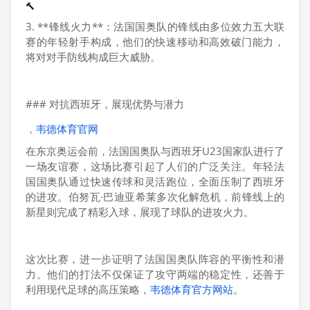
🔨
3. **锋线火力**：法国国奥队的锋线由多位效力五大联
赛的年轻射手构成，他们的快速移动和高效破门能力，
将对对手防线构成巨大威胁。
### 对抗西班牙，展现优势与潜力
，
韦德体育官网
在东京奥运会前，法国国奥队与西班牙U23国家队进行了
一场友谊赛，这场比赛引起了人们的广泛关注。年轻法
国国奥队通过快速传球和灵活跑位，全面压制了西班牙
的进攻。伯努瓦·巴迪亚希莱多次化解危机，前锋线上的
新星则完成了精彩入球，展现了球队的进攻火力。
这次比赛，进一步证明了法国国奥队阵容的平衡性和潜
力。他们的打法不仅保证了攻守两端的稳定性，还善于
利用现代足球的高压策略，
韦德体育官方网站
。