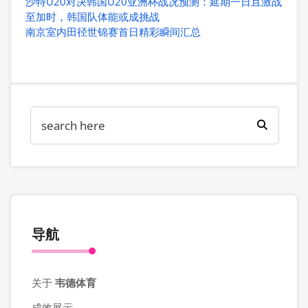
沙特U20对决韩国U20亚洲杯战况预测：延期一日且激战
至加时，韩国队体能或成挑战
南京室内田径世锦赛首日精彩瞬间汇总
导航
关于
韦德体育
成效展示