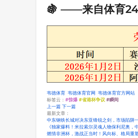
🍇 ——来自体育
韦德体育
韦德体育官网
韦德体育官方网站
标签云：
#惊爆
#省港杯争议
#瞬间
上一篇
下一篇
最新文章：
中东钢铁长城对决东亚锋锐之剑，市场陷阱
《独家爆料！米拉索尔灵魂人物保利尼奥，
燃情非洲杯，激战正当时！风向标、格局重塑，