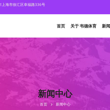
市上海市徐汇区幸福路336号
首页
关于
韦德体育
新
新闻中心
首页
新闻中心