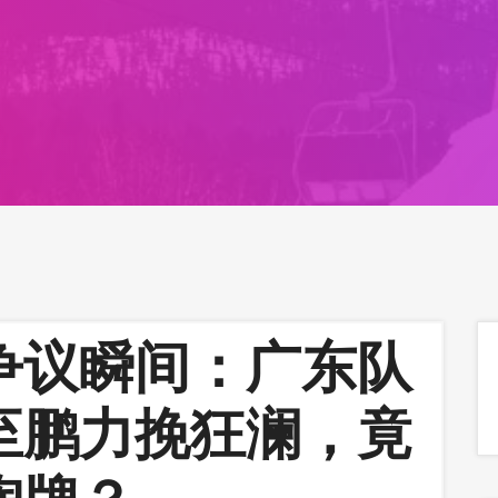
争议瞬间：广东队
至鹏力挽狂澜，竟