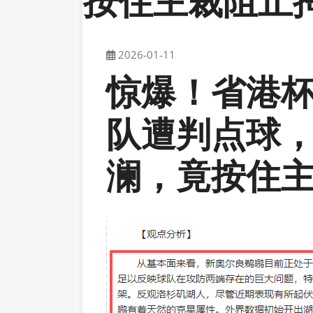
按住主裁阻止
2026-01-11
惊爆！省港
队遭判点球
澜，竟按住