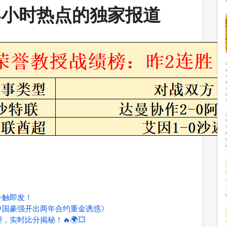
24小时热点的独家报道
一触即发！
中国豪强开出两年合约重金诱惑》
实时比分揭秘！🔥🌍💥