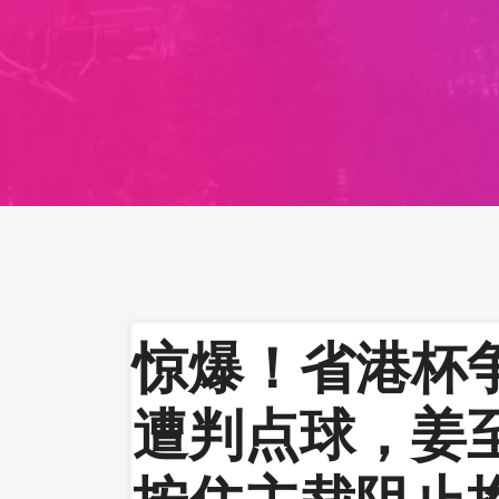
惊爆！省港杯
遭判点球，姜