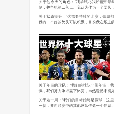
关于他今天的角色：“我尝试尽我所能帮助
侧，并争抢第二落点。我认为作为一个团队，
关于状态提升：“这需要持续的比赛，每周
我有一个好的势头可以积累，目前我在场上的
关于年轻的球队：“我们的球队非常年轻，
惧，我们努力争取赢下比赛，虽然遗憾未能如
关于这一周：“我们的目标始终是赢球，这
一切，并向联赛中的其他球队传递一个信息。