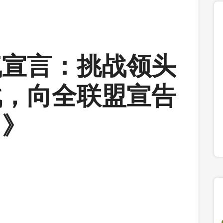
气宣言：挑战领头
战，向全联盟宣告
！》