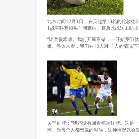
北京时间12月1日，在英超第13轮的伦敦德
1战平联赛领头羊阿森纳，赛后此战送出助攻
“比赛很艰难。我们开局不错，一开始我们
难。整体来看，我们在10人对11人的情况下
关于红牌：“我还没有回看那次红牌。这是
球，当每个人都想赢的时候，这种情况就会发