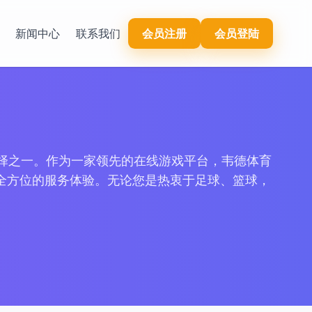
育
新闻中心
联系我们
会员注册
会员登陆
择之一。作为一家领先的在线游戏平台，韦德体育
全方位的服务体验。无论您是热衷于足球、篮球，