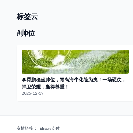
标签云
#帅位
李霄鹏稳坐帅位，青岛海牛化险为夷！一场硬仗，
捍卫荣耀，赢得尊重！
2025-12-19
友情链接：
EBpay支付