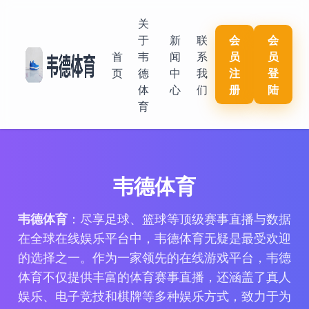
关
于
新
联
会
会
首
韦
闻
系
员
员
页
德
中
我
注
登
体
心
们
册
陆
育
韦德体育
韦德体育
：尽享足球、篮球等顶级赛事直播与数据
在全球在线娱乐平台中，韦德体育无疑是最受欢迎
的选择之一。作为一家领先的在线游戏平台，韦德
体育不仅提供丰富的体育赛事直播，还涵盖了真人
娱乐、电子竞技和棋牌等多种娱乐方式，致力于为