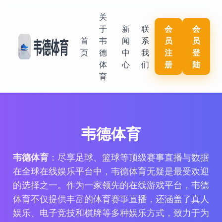
关
于
新
联
会
会
首
韦
闻
系
员
员
页
德
中
我
注
登
体
心
们
册
陆
育
韦德体育
韦德体育
：尽享足球、篮球等顶级赛事直播与数据
在全球在线娱乐平台中，韦德体育无疑是最受欢迎
的选择之一。作为一家领先的在线游戏平台，韦德
体育不仅提供丰富的体育赛事直播，还涵盖了真人
娱乐、电子竞技和棋牌等多种娱乐方式，致力于为