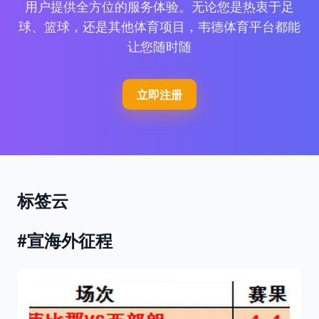
用户提供全方位的服务体验。无论您是热衷于足
球、篮球，还是其他体育项目，韦德体育平台都能
让您随时随
立即注册
标签云
#宣海外征程