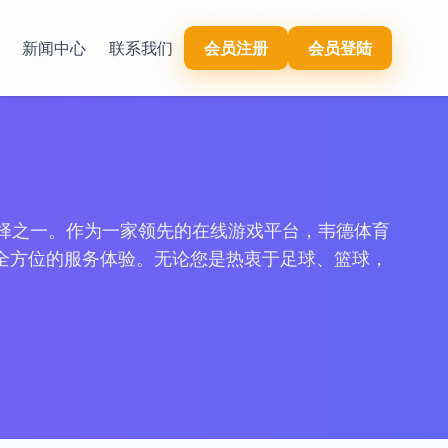
育
新闻中心
联系我们
会员注册
会员登陆
择之一。作为一家领先的在线游戏平台，韦德体育
全方位的服务体验。无论您是热衷于足球、篮球，