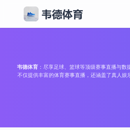
韦德体育
：尽享足球、篮球等顶级赛事直播与数
不仅提供丰富的体育赛事直播，还涵盖了真人娱