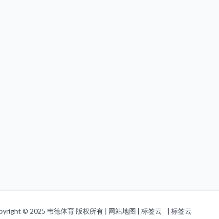
pyright © 2025
韦德体育
版权所有 |
网站地图
|
标签云
|
标签云