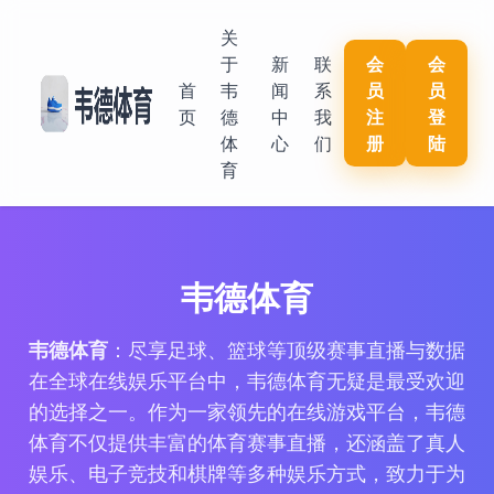
关
于
新
联
会
会
首
韦
闻
系
员
员
页
德
中
我
注
登
体
心
们
册
陆
育
韦德体育
韦德体育
：尽享足球、篮球等顶级赛事直播与数据
在全球在线娱乐平台中，韦德体育无疑是最受欢迎
的选择之一。作为一家领先的在线游戏平台，韦德
体育不仅提供丰富的体育赛事直播，还涵盖了真人
娱乐、电子竞技和棋牌等多种娱乐方式，致力于为