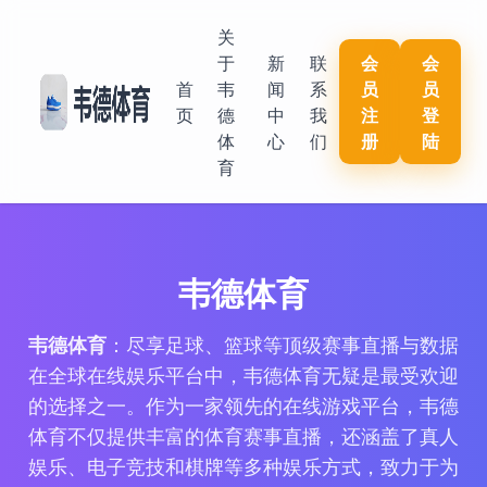
关
于
新
联
会
会
首
韦
闻
系
员
员
页
德
中
我
注
登
体
心
们
册
陆
育
韦德体育
韦德体育
：尽享足球、篮球等顶级赛事直播与数据
在全球在线娱乐平台中，韦德体育无疑是最受欢迎
的选择之一。作为一家领先的在线游戏平台，韦德
体育不仅提供丰富的体育赛事直播，还涵盖了真人
娱乐、电子竞技和棋牌等多种娱乐方式，致力于为