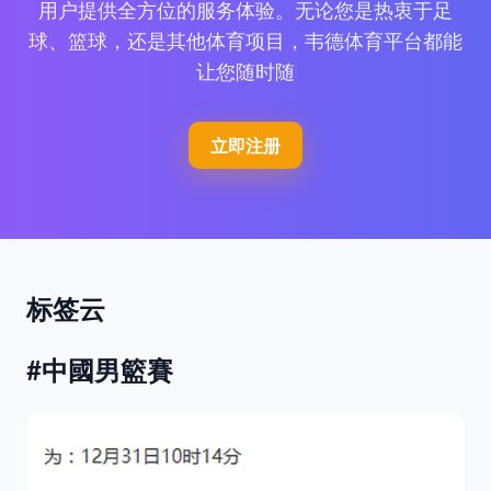
用户提供全方位的服务体验。无论您是热衷于足
球、篮球，还是其他体育项目，韦德体育平台都能
让您随时随
立即注册
标签云
#中國男籃賽