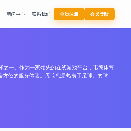
育
新闻中心
联系我们
会员注册
会员登陆
择之一。作为一家领先的在线游戏平台，韦德体育
全方位的服务体验。无论您是热衷于足球、篮球，