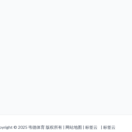
pyright © 2025
韦德体育
版权所有 |
网站地图
|
标签云
|
标签云