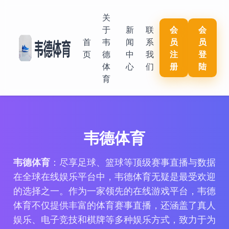
关
于
新
联
会
会
首
韦
闻
系
员
员
页
德
中
我
注
登
体
心
们
册
陆
育
韦德体育
韦德体育
：尽享足球、篮球等顶级赛事直播与数据
在全球在线娱乐平台中，韦德体育无疑是最受欢迎
的选择之一。作为一家领先的在线游戏平台，韦德
体育不仅提供丰富的体育赛事直播，还涵盖了真人
娱乐、电子竞技和棋牌等多种娱乐方式，致力于为