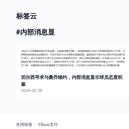
标签云
#内部消息显
切尔西寻求与桑乔续约，内部消息显示球员态度积
极
2026-02-28
友情链接：
EBpay支付