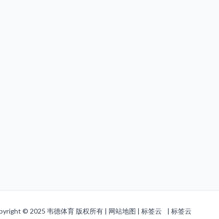
pyright © 2025
韦德体育
版权所有 |
网站地图
|
标签云
|
标签云