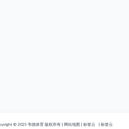
pyright © 2025
韦德体育
版权所有 |
网站地图
|
标签云
|
标签云