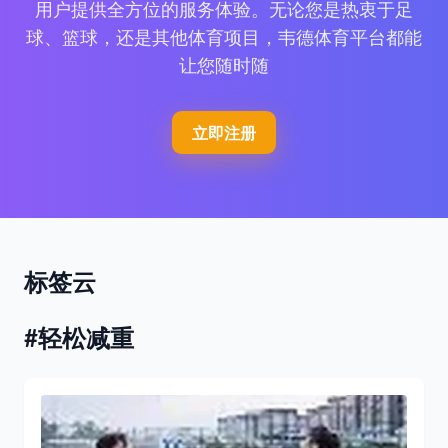
用户提供全方位的服务体验。无论您是热衷于足
球、篮球，还是其他体育项目，韦德体育平台都能
让您随时随
立即注册
标签云
#轻松减重